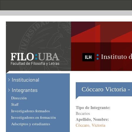
Skip
to
main
content
.
Institucional
Cóccaro Victoria -
Integrantes
Dirección
Staff
Tipo de Integrante:
Investigadores formados
Becarios
Investigadores en formación
Apellido, Nombre:
Adscriptos y estudiantes
Cóccaro, Victoria