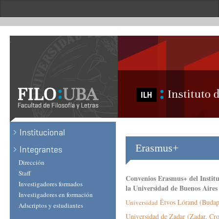
Skip
to
main
content
.
Institucional
Erasmus+
Integrantes
Dirección
Staff
Convenios Erasmus+ del Institu
Investigadores formados
la Universidad de Buenos Aires
Investigadores en formación
Ëtvos Lórand (Budap
Universidad
Adscriptos y estudiantes
Universidad de Zadar (Zadar, Cro