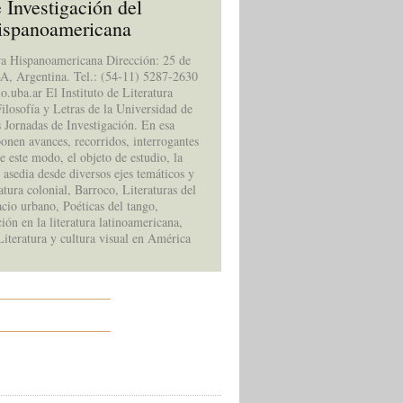
 Investigación del
 Hispanoamericana
ra Hispanoamericana Dirección: 25 de
A, Argentina. Tel.: (54-11) 5287-2630
o.uba.ar El Instituto de Literatura
ilosofía y Letras de la Universidad de
 Jornadas de Investigación. En esa
onen avances, recorridos, interrogantes
e este modo, el objeto de estudio, la
e asedia desde diversos ejes temáticos y
atura colonial, Barroco, Literaturas del
cio urbano, Poéticas del tango,
ión en la literatura latinoamericana,
iteratura y cultura visual en América