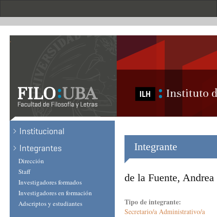
Skip
to
main
content
.
Institucional
Integrante
Integrantes
Dirección
Staff
de la Fuente, Andrea
Investigadores formados
Investigadores en formación
Tipo de integrante:
Adscriptos y estudiantes
Secretario/a Administrativo/a