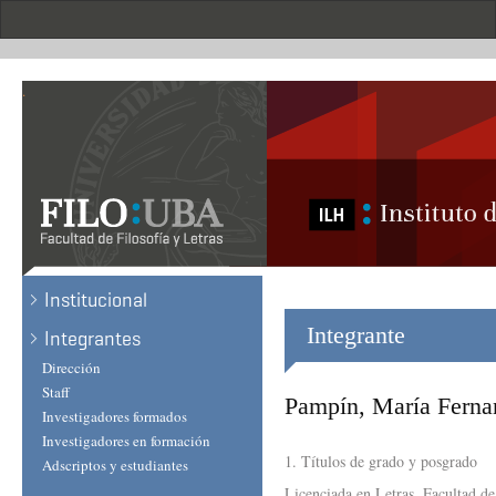
Skip
to
main
content
.
Institucional
Integrante
Integrantes
Dirección
Staff
Pampín, María Ferna
Investigadores formados
Investigadores en formación
1. Títulos de grado y posgrado
Adscriptos y estudiantes
Licenciada en Letras. Facultad de