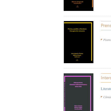
Prens
Pisano
Inter
Literat
Cámar