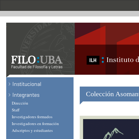
Skip
to
main
content
.
Institucional
Colección Asoman
Integrantes
Dirección
Staff
Investigadores formados
Investigadores en formación
Adscriptos y estudiantes